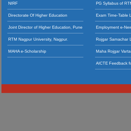
NIRF
PG Syllabus of R
Directorate Of Higher Education
Exam Time-Table 
Joint Director of Higher Education, Pune
Employment e-Ne
RTM Nagpur University, Nagpur.
Rojgar Samachar L
MAHA e-Scholarship
Maha Rojgar Varta
AICTE Feedback fo
niversary-Jersey8633
https://www.mlbjerseys.de/Padres-11-Youth-Yu-Darvish-Home-Replica-White-Jersey12390
https://www.mlbjerseys.de/Mens-St-Louis-Cardinals-25-Blue-Dexter-Fowler