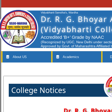
Vidyabharti Sanstha's, Wardha
Dr. R. G. Bhoyar
(Vidyabharti Col
Accredited 'B+' Grade by NAAC
(Recognized by UGC, New Delhi under section
Approved by Govt. of Maharashtra Affiliated 
About US
Academics
D
College Notices
Dr. R. G. Bhoya